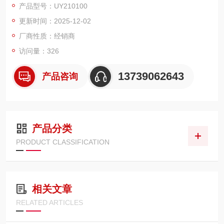
产品型号：UY210100
T300020 等。这种连接器采用卡口式旋紧结构，只需将插头对准
更新时间：2025-12-02
接口顺时针旋转即可完成固定，无需复杂工具，单人即可快速操
作。在自动化生产线的传感器更换场景中，工作人员能在几分钟
厂商性质：经销商
内完成旧传感器拆卸
访问量：326
13739062643
产品咨询
产品分类
PRODUCT CLASSIFICATION
相关文章
RELATED ARTICLES