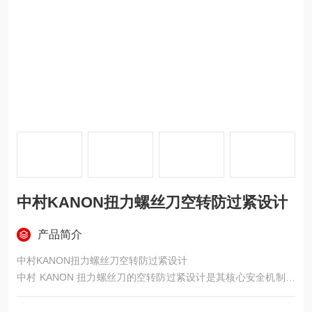
中村KANON扭力螺丝刀空转防过紧设计
产品简介
中村KANON扭力螺丝刀空转防过紧设计
中村 KANON 扭力螺丝刀的空转防过紧设计是其核心安全机制之
一，通过机械联动实现 “扭矩达标即中断发力"，从根源避免螺丝
因过度紧固导致的滑牙、断裂或部件损坏。​