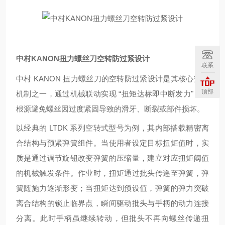
中村KANON扭力螺丝刀空转防过紧设计
联系
中村 KANON 扭力螺丝刀的空转防过紧设计是其核心安全
顶部
机制之一，通过机械联动实现 “扭矩达标即中断发力"，从
根源避免螺丝因过度紧固导致的滑牙、断裂或部件损坏。
以经典的 LTDK 系列空转式型号为例，其内部搭载精密离
合结构与预紧弹簧组件。当使用者设定目标扭矩值时，实
质是通过调节旋钮改变弹簧的压缩量，建立对应扭矩阈值
的机械触发条件。作业时，扭矩通过批头传递至弹簧，弹
簧随施力逐渐形变；当扭矩达到预设值，弹簧的弹力突破
离合结构的锁止临界点，瞬间驱动批头与手柄的动力连接
分离。此时手柄虽继续转动，但批头不再向螺丝传递扭