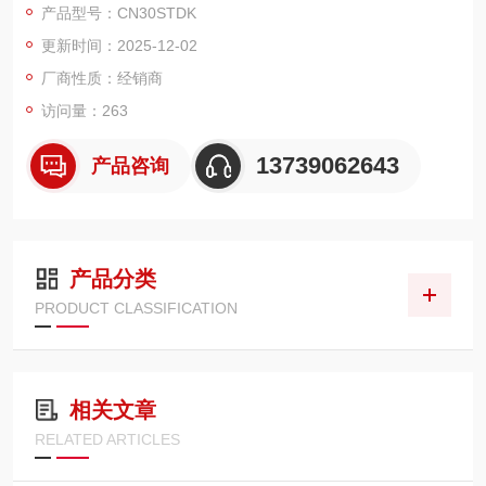
产品型号：CN30STDK
以经典的 LTDK 系列空转式型号为例，其内部搭载精密离合结构
更新时间：2025-12-02
与预紧弹簧组件。当使用者设定目标扭矩值时，实质是通过调节
旋钮改变弹簧的压缩量，建立对应扭矩阈值的机械触发条件。作
厂商性质：经销商
业时，扭矩通过批头传递
访问量：263
13739062643
产品咨询
产品分类
PRODUCT CLASSIFICATION
相关文章
RELATED ARTICLES