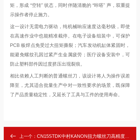
矩，形成 “空转" 状态，同时伴随清脆的 “咔嗒" 声，双重提
示操作者停止施力。
这一设计无需电力驱动，纯机械响应速度达毫秒级，即使
在高速作业中也能精准截停。在电子设备组装中，可保护
PCB 板焊点免受过大扭矩撕裂；汽车发动机缸体紧固时，
能避免螺纹孔因过紧产生金属疲劳；医疗设备安装中，可
防止塑料部件因过度挤压出现裂痕。
相比依赖人工判断的普通螺丝刀，该设计将人为操作误差
降至，尤其适合批量生产中对一致性要求的场景，既保障
了产品质量稳定性，又延长了工具与工件的使用寿命。
CN15STDK中村KANON扭力螺丝刀高精度扭矩控制
上一个：