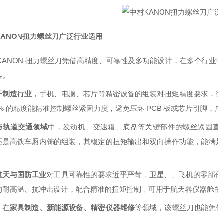
KANON扭力螺丝刀广泛行业适用
 KANON 扭力螺丝刀凭借高精度、可靠性及多功能设计，在多个行
具。
子制造行业
，手机、电脑、芯片等精密设备的组装对扭矩精度要求，
±3% 的精度能精准控制螺丝紧固力度，避免压坏 PCB 板或芯片引
与轨道交通领域
中，发动机、变速箱、底盘等关键部件的螺丝紧固
还是高铁车厢内饰的组装，其稳定的扭矩输出和双向操作功能，能满
。
航天与国防工业
对工具可靠性的要求近乎严苛，卫星、、飞机的零部件
的耐高温、抗冲击设计，配合精准的扭矩控制，可用于航天器仪器舱
，在
家具制造、新能源设备、精密仪器维修
等领域，该螺丝刀也能凭