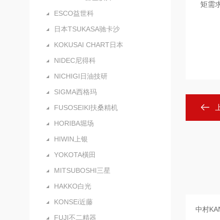
矩需
ESCO益世科
日本TSUKASA驰卡沙
KOKUSAI CHART日本
NIDEC尼得科
NICHIGI日油技研
SIGMA西格玛
FUSOSEIKI扶桑精机
HORIBA堀场
HIWIN上银
YOKOTA橫田
MITSUBOSHI三星
HAKKO白光
KONSEi近藤
FUJI不二精器