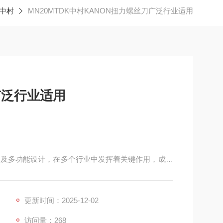
 中村
MN20MTDK中村KANON扭力螺丝刀广泛行业适用
广泛行业适用
靠性及多功能设计，在多个行业中发挥着关键作用，成为
备的组装对扭矩精度要求，微小的扭矩偏差可能导致
能精准控制螺丝紧固力度，避免压坏 PCB 板或芯片引
更新时间：2025-12-02
访问量：268