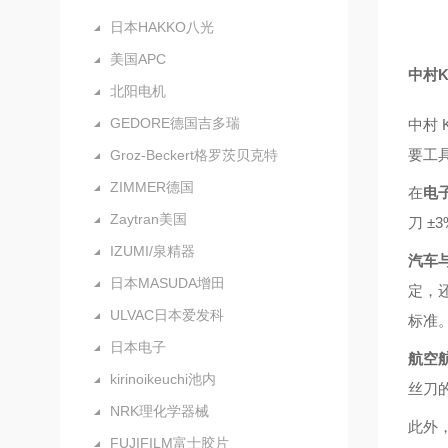
日本HAKKO八光
美国APC
中村
北阳电机
GEDORE德国吉多瑞
中村
要工
Groz-Beckert格罗茨贝克特
ZIMMER德国
在
电
Zaytran美国
刀 
IZUMI/泉精器
汽车
日本MASUDA增田
定，
ULVAC日本爱发科
标准
日本电子
航空
kirinoikeuchi池内
丝刀
NRK理化学器械
此外
FUJIFILM富士胶片