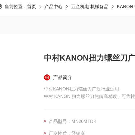
当前位置：
首页
产品中心
五金机电 机械备品
KANON
中村KANON扭力螺丝刀
产品简介
中村KANON扭力螺丝刀广泛行业适用
中村 KANON 扭力螺丝刀凭借高精度、可
保障产品质量与操作安全的重要工具。
在电子制造行业，手机、电脑、芯片等精密设
元件损坏或接触不良。该螺丝刀 ±3% 的精度
产品型号：MN20MTDK
脚，广泛应用于主板焊接、屏幕安装等环节。
厂商性质：经销商
汽车与轨道