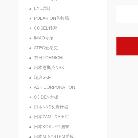
EYE岩崎
POLARION普拉瑞
COSEL科索
IMAO今尾
ATEC爱泰克
东日TOHNICHI
日本恩斯克NSK
瑞典SKF
ASK CORPORATION
OJIDEN大板
日本NKS长野计器
日本TAMURA田村
日本KOKUYO国誉
日本M-SYSTEM爱摸