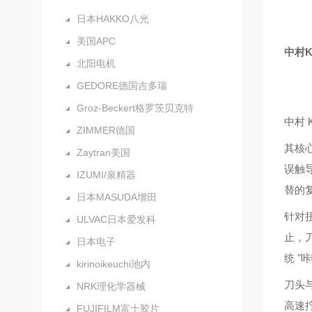
日本HAKKO八光
美国APC
中村
北阳电机
GEDORE德国吉多瑞
Groz-Beckert格罗茨贝克特
中村
ZIMMER德国
其核
Zaytran美国
误触
IZUMI/泉精器
替的
日本MASUDA增田
针对
ULVAC日本爱发科
止，
日本电子
统 "
kirinoikeuchi池内
刀头
NRK理化学器械
高速
FUJIFILM富士胶片