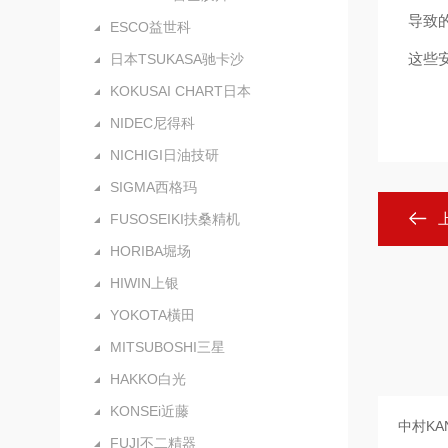
导致
ESCO益世科
这些
日本TSUKASA驰卡沙
KOKUSAI CHART日本
NIDEC尼得科
NICHIGI日油技研
SIGMA西格玛
FUSOSEIKI扶桑精机
HORIBA堀场
HIWIN上银
YOKOTA橫田
MITSUBOSHI三星
HAKKO白光
KONSEi近藤
FUJI不二精器