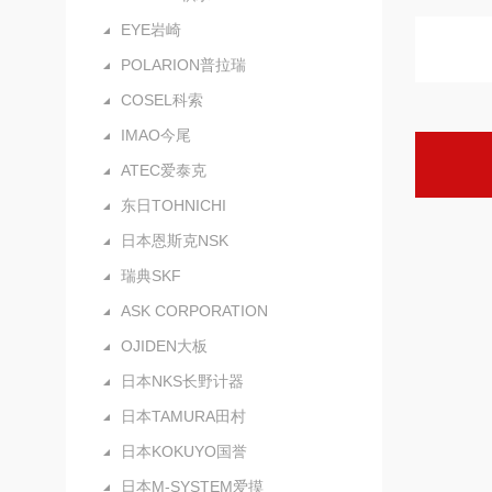
EYE岩崎
POLARION普拉瑞
COSEL科索
IMAO今尾
ATEC爱泰克
东日TOHNICHI
日本恩斯克NSK
瑞典SKF
ASK CORPORATION
OJIDEN大板
日本NKS长野计器
日本TAMURA田村
日本KOKUYO国誉
日本M-SYSTEM爱摸