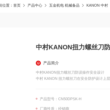
前位置：
首页
产品中心
五金机电 机械备品
KANON 中村
中村KANON扭力螺丝刀
产品简介
中村KANON扭力螺丝刀防误操作安全设计
中村 KANON 扭力螺丝刀在安全防护设计
靠保障。​
其核心安全装置是双重锁定调节旋钮，旋钮外侧
向力，有效防止作业中因手部误触导致的扭矩
产品型号：CN50DPSK-H
重动作设计从物理层面降低误操作概率，尤其
厂商性质：经销商
针对扭