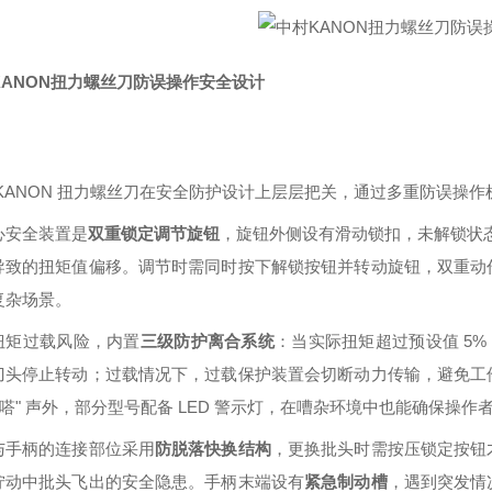
KANON扭力螺丝刀防误操作安全设计
 KANON 扭力螺丝刀在安全防护设计上层层把关，通过多重防误操
心安全装置是
双重锁定调节旋钮
，旋钮外侧设有滑动锁扣，未解锁状态
导致的扭矩值偏移。调节时需同时按下解锁按钮并转动旋钮，双重动
复杂场景。
扭矩过载风险，内置
三级防护离合系统
：当实际扭矩超过预设值 5%
刀头停止转动；过载情况下，过载保护装置会切断动力传输，避免工
咔嗒" 声外，部分型号配备 LED 警示灯，在嘈杂环境中也能确保操作
与手柄的连接部位采用
防脱落快换结构
，更换批头时需按压锁定按钮
拧动中批头飞出的安全隐患。手柄末端设有
紧急制动槽
，遇到突发情