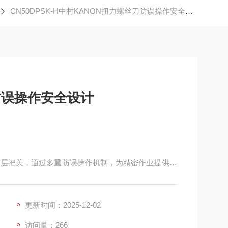
CN50DPSK-H中村KANON扭力螺丝刀防误操作安全设计
防误操作安全设计
上层层把关，通过多重防误操作机制，为精密作业提供可
设有滑动锁扣，未解锁状态下可承受 50N 以上的轴
值偏移。调节时需同时按下解锁按钮并转动旋钮，双
更新时间：2025-12-02
适合多工序交替的复杂场景。​
访问量：266