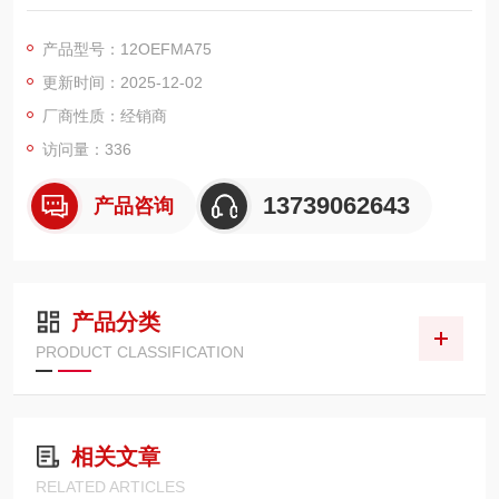
电率高达 62.1 S/m（20℃环境下），远优于铜材质（58.5 S/
m），能大幅降低电流传输过程中的电阻损耗。同时，熔体表面
产品型号：12OEFMA75
经过精密抛光处理，减少氧化层与接触电阻 —— 实测数据显示，
更新时间：2025-12-02
在 12kV、50A 额定工况下，该熔断器的直流电阻仅为 0.002-0.0
03Ω
厂商性质：经销商
访问量：336
13739062643
产品咨询
产品分类
PRODUCT CLASSIFICATION
相关文章
RELATED ARTICLES