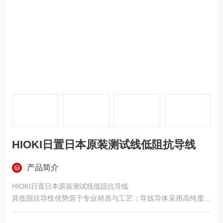
HIOKI日置日本原装测试线低阻抗导线
产品简介
HIOKI日置日本原装测试线低阻抗导线
其低阻抗导线优势源于专业材质与工艺：导线导体采用高纯度无
氧铜材质，纯度达 99.99% 以上，相较于普通铜导线，电阻值降
低 20% 以上，实测 20℃环境下 1m 导线阻抗仅 0.015Ω，有效减