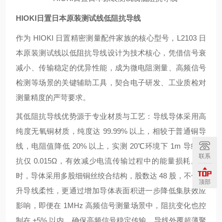
HIOKI日置日本原装测试线低阻抗导线
作为 HIOKI 日置精密测量配件家族的核心型号，L2103 日
本原装测试线以低阻抗导线设计为技术核心，凭借信号衰
减小、传输稳定的优异性能，成为微电阻测量、高频信号
检测等场景的关键辅助工具，契合电子研发、工业质检对
测量精度的严苛要求。
其低阻抗导线优势源于专业材质与工艺：导线导体采用高
纯度无氧铜材质，纯度达 99.99% 以上，相较于普通铜导
线，电阻值降低 20% 以上，实测 20℃环境下 1m 导线阻
联系
抗仅 0.015Ω，有效减少电流传输过程中的能量损耗。同
时，导体采用多股细铜丝绞合结构，股数达 48 股，不仅提
顶部
升导线柔性，更通过增加导体表面积进一步降低集肤效应
影响，即便在 1MHz 高频信号测量场景中，阻抗变化也控
制在 ±5% 以内，确保高频信号稳定传输。导线外覆超薄聚