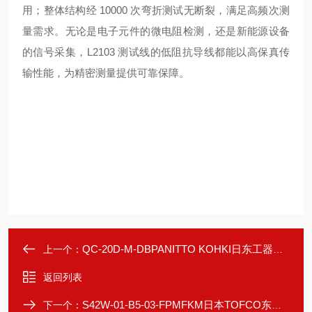
用；整体结构经 10000 次弯折测试无断裂，满足高频次测
量需求。无论是电子元件的微电阻检测，还是新能源设备
的信号采集，L2103 测试线的低阻抗导线都能以高保真传
输性能，为精密测量提供可靠保障。
QC-20D-M-DBPANITTO KOHKI日东工器原装快速接头球面密封
上一个：
返回列表
S42W-01-B5-03-FPMFKM日本TOFCO东富科工业适配强耐腐低压流量计
下一个：