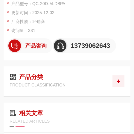
产品型号：QC-20D-M-DBPA
少电流传输过程中的能量损耗。同时，导体采用多股细铜丝绞合
更新时间：2025-12-02
结构，股数达 48 股，不仅提升导线柔性，更通过增加导体表面
积进一步降低集肤效应影响，即便在 1MHz 高频
厂商性质：经销商
访问量：331
13739062643
产品咨询
产品分类
PRODUCT CLASSIFICATION
相关文章
RELATED ARTICLES