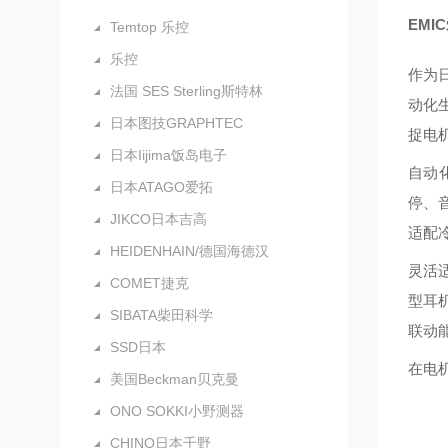
EM
Temtop 乐控
乐控
作为日
法国 SES Sterling斯特林
动化生
日本图技GRAPHTEC
捉电
日本Iijima饭岛电子
自动化
日本ATAGO爱拓
停、
JIKCO日本吉高
适配
HEIDENHAIN/德国海德汉
灵活适
COMET捷克
型耳
SIBATA柴田科学
联动
SSD日本
在电
美国Beckman贝克曼
ONO SOKKI小野测器
CHINO日本千野