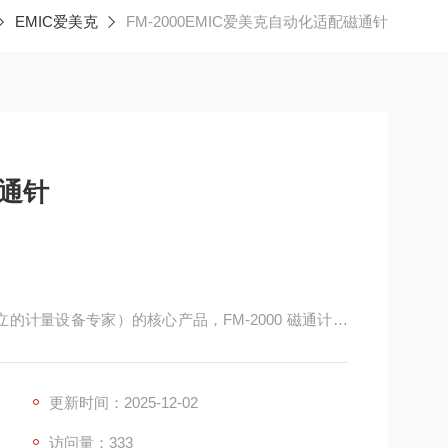
EMIC爱美克
FM-2000EMIC爱美克自动化适配磁通针
磁通针
创立的计量设备专家）的核心产品，FM-2000 磁通计凭
测量。其搭载高增益 IC 放大器的 CR 积分电路，
 的测量精度，能敏锐捕捉电机绕组、磁性材料的细微磁场偏
更新时间：2025-12-02
访问量：333