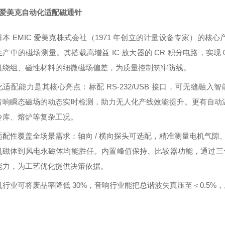
IC爱美克自动化适配磁通针
本 EMIC 爱美克株式会社（1971 年创立的计量设备专家）的核心
产中的磁场测量。其搭载高增益 IC 放大器的 CR 积分电路，实现 0.
机绕组、磁性材料的细微磁场偏差，为质量控制筑牢防线。
适配能力是其核心亮点：标配 RS-232/USB 接口，可无缝融入智
音响瞬态磁场的动态实时检测，助力无人化产线效能提升。更有自动温度补
冷库、熔炉等复杂工况。
配性覆盖全场景需求：轴向 / 横向探头可选配，精准测量电机气隙、喇
机磁体到风电永磁体均能胜任。内置峰值保持、比较器功能，通过三色 L
能力，为工艺优化提供决策依据。
机行业可将废品率降低 30%，音响行业能把总谐波失真压至＜0.5%