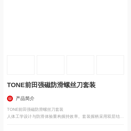
TONE前田强磁防滑螺丝刀套装
产品简介
TONE前田强磁防滑螺丝刀套装
人体工学设计与防滑体验重构握持效率。套装握柄采用双层结构
软质树脂打造，贴合掌心曲线的弧形设计可分散用力点，长时间
作业不易产生手部疲劳。独特的防滑纹理与黑色树脂材质结合，