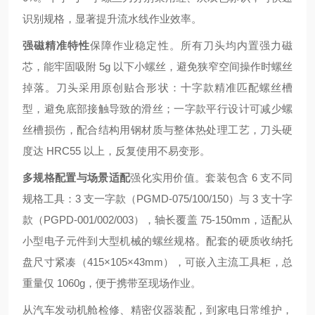
识别规格，显著提升流水线作业效率。
强磁精准特性
保障作业稳定性。所有刀头均内置强力磁
芯，能牢固吸附 5g 以下小螺丝，避免狭窄空间操作时螺丝
掉落。刀头采用原创贴合形状：十字款精准匹配螺丝槽
型，避免底部接触导致的滑丝；一字款平行设计可减少螺
丝槽损伤，配合结构用钢材质与整体热处理工艺，刀头硬
度达 HRC55 以上，反复使用不易变形。
多规格配置与场景适配
强化实用价值。套装包含 6 支不同
规格工具：3 支一字款（PGMD-075/100/150）与 3 支十字
款（PGPD-001/002/003），轴长覆盖 75-150mm，适配从
小型电子元件到大型机械的螺丝规格。配套的硬质收纳托
盘尺寸紧凑（415×105×43mm），可嵌入主流工具柜，总
重量仅 1060g，便于携带至现场作业。
从汽车发动机舱检修、精密仪器装配，到家电日常维护，