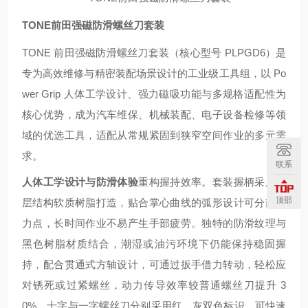
TONE前田强磁防滑螺丝刀套装
TONE 前田强磁防滑螺丝刀套装（核心型号 PLPGD6）是
专为高效维修与精密装配场景设计的工业级工具组，以 Po
wer Grip 人体工学设计、强力磁吸功能与多规格适配性为
核心优势，成为汽车维保、机械装配、电子设备检修等领
域的优选工具，适配从常规紧固到狭窄空间作业的多元需
求。
联系
人体工学设计与防滑体验
重构握持效率。套装握柄采用双
顶部
层结构软质树脂打造，贴合掌心曲线的弧形设计可分散用
力点，长时间作业不易产生手部疲劳。独特的防滑纹理与
黑色树脂材质结合，潮湿或油污环境下仍能保持稳固握
持，配合贯通式方轴设计，可通过扳手借力转动，轻松应
对锈死或过紧螺丝，动力传导效率较普通螺丝刀提升 3
0%。十字与一字螺丝刀分别采用红、灰双色标识，可快速