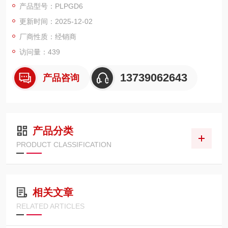
产品型号：PLPGD6
潮湿或油污环境下仍能保持稳固握持，配合贯通式方轴设计，可
更新时间：2025-12-02
通过扳手借力转动，轻松应对锈死或过紧螺丝，动力传导效率较
普通螺丝刀提升 30%。十字与一字螺丝刀分别采用红、灰双色标
厂商性质：经销商
识，可快速识别规格，显著提升
访问量：439
13739062643
产品咨询
产品分类
PRODUCT CLASSIFICATION
相关文章
RELATED ARTICLES