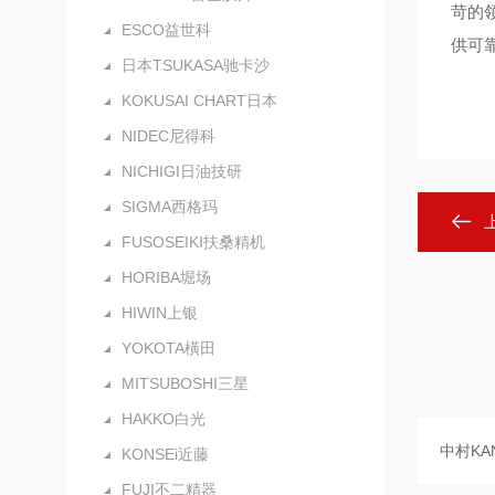
苛的
ESCO益世科
供可
日本TSUKASA驰卡沙
KOKUSAI CHART日本
NIDEC尼得科
NICHIGI日油技研
SIGMA西格玛
FUSOSEIKI扶桑精机
HORIBA堀场
HIWIN上银
YOKOTA橫田
MITSUBOSHI三星
HAKKO白光
KONSEi近藤
FUJI不二精器