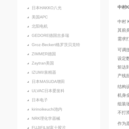
中村
日本HAKKO八光
美国APC
中村 
北阳电机
其前
GEDORE德国吉多瑞
需求
Groz-Beckert格罗茨贝克特
可调扭
ZIMMER德国
设定
Zaytran美国
矩达
IZUMI/泉精器
产线
日本MASUDA增田
结构
ULVAC日本爱发科
机身
日本电子
组装
kirinoikeuchi池内
不打
NRK理化学器械
作为
FUJIFILM富士胶片