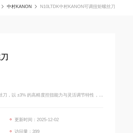
中村KANON
N10LTDK中村KANON可调扭矩螺丝刀
丝刀
矩螺丝刀，以 ±3% 的高精度控扭能力与灵活调节特性，成
LTDK 型号，经过工艺升级后，在扭矩控制精度与操作
扭矩精密紧固需求打造的明星产品。​
 N・m，最小调节精度达 0.05 N・m，
更新时间：2025-12-02
访问量：399