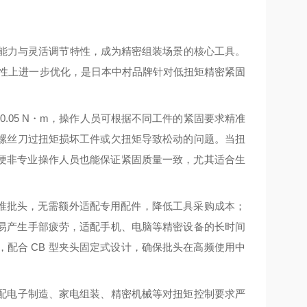
精度控扭能力与灵活调节特性，成为精密组装场景的核心工具。
适配性上进一步优化，是日本中村品牌针对低扭矩精密紧固
 0.05 N・m，操作人员可根据不同工件的紧固要求精准
螺丝刀过扭矩损坏工件或欠扭矩导致松动的问题。当扭
即便非专业操作人员也能保证紧固质量一致，尤其适合生
标准批头，无需额外适配专用配件，降低工具采购成本；
作不易产生手部疲劳，适配手机、电脑等精密设备的长时间
配合 CB 型夹头固定式设计，确保批头在高频使用中
配电子制造、家电组装、精密机械等对扭矩控制要求严