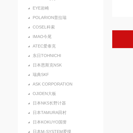
EYE岩崎
POLARION普拉瑞
COSEL科索
IMAO今尾
ATEC爱泰克
东日TOHNICHI
日本恩斯克NSK
瑞典SKF
ASK CORPORATION
OJIDEN大板
日本NKS长野计器
日本TAMURA田村
日本KOKUYO国誉
日本M-SYSTEM爱摸