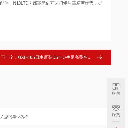
，N10LTDK 都能凭借可调扭矩与高精度优势，提
下一个：
UXL-10S日本原装USHIO牛尾高显色短弧氙灯
微信
联系