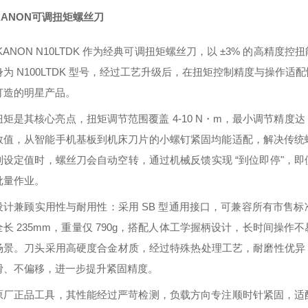
KANON可调扭矩螺丝刀
KANON N10LTDK 作为经典可调扭矩螺丝刀，以 ±3% 的高
身为 N100LTDK 型号，经过工艺升级后，在扭矩控制精度与操作
打造的明星产品。
矩是其核心亮点，扭矩调节范围覆盖 4-10 N・m，最小调节精度达
数值，从智能手机基板到机床刀片的小螺钉紧固均能适配，解决传统
到设定值时，螺丝刀会自动空转，通过机械反馈实现 “到位即停"，
批量作业。
设计兼顾实用性与耐用性：采用 SB 型通用接口，可兼容所有市售
全长 235mm，重量仅 790g，搭配人体工学握柄设计，长时间操
场景。刀头采用高硬度合金材质，经过特殊热处理工艺，耐磨性优异，
滑、不偏移，进一步提升紧固精度。
原厂正品工具，其性能经过严苛检测，负载方向专注顺时针紧固，适