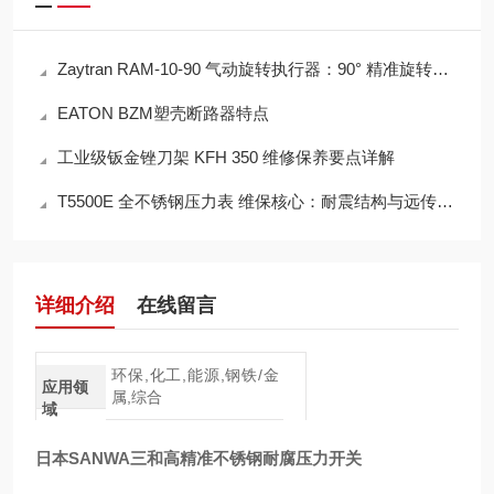
Zaytran RAM-10-90 气动旋转执行器：90° 精准旋转操作使用全指南
EATON BZM塑壳断路器特点
工业级钣金锉刀架 KFH 350 维修保养要点详解
T5500E 全不锈钢压力表 维保核心：耐震结构与远传信号保护
详细介绍
在线留言
环保,化工,能源,钢铁/金
应用领
属,综合
域
日本SANWA三和高精准不锈钢耐腐压力开关