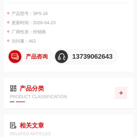
以 “高精准监测 + 强耐腐蚀性能" 成为流体控制领域的优选设备，
凭借日系精工品质适配多场景严苛需求。​
产品型号：SPS-18
在核心性能上，其精准度优势尤为突出。采用低滞后性不锈钢波
更新时间：2026-04-23
纹管作为受压元件，搭配锐敏的 snap action 机构，压力调节范
围覆盖 0.02MPa 至 2.3MPa 等多档位，许容公差低
厂商性质：经销商
访问量：462
13739062643
产品咨询
产品分类
PRODUCT CLASSIFICATION
相关文章
RELATED ARTICLES