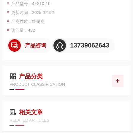
产品型号：4F310-10
制的关键组件，有效解决复杂工况下电磁阀易受干扰、稳定性不
更新时间：2025-12-02
足的痛点。​
从核心性能来看，该电磁阀采用先导式 5 通结构设计，切换响应
厂商性质：经销商
速度快至 50ms，能精准实现气路的快
访问量：432
13739062643
产品咨询
产品分类
PRODUCT CLASSIFICATION
相关文章
RELATED ARTICLES