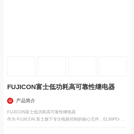
FUJICON富士低功耗高可靠性继电器
产品简介
FUJICON富士低功耗高可靠性继电器
作为 FUJICON 富士旗下专注电路控制的核心元件，EL90PO-12-
V4 继电器以 “低功耗" 与 “高可靠性" 为核心优势，凭借精密工艺
与严苛品控，成为工业自动化、电子设备、仪器仪表等领域电路