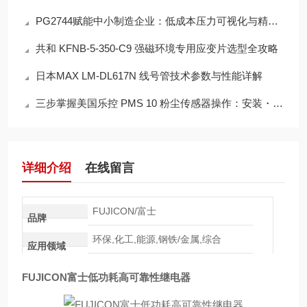
PG2744赋能中小制造企业：低成本压力可视化与精准管控解决方案
共和 KFNB-5-350-C9 强磁环境专用应变片选型全攻略
日本MAX LM-DL617N 线号管技术参数与性能详解
三步掌握美国乐控 PMS 10 粉尘传感器操作：安装・校准・数据导出高效教程
详细介绍
在线留言
FUJICON/富士
品牌
环保,化工,能源,钢铁/金属,综合
应用领域
FUJICON富士低功耗高可靠性继电器