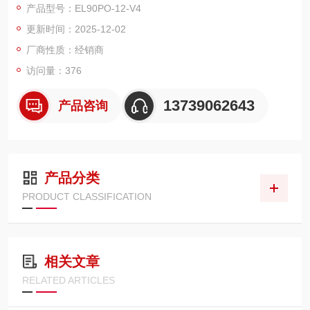
产品型号：EL90PO-12-V4
控制的优选组件，有效适配各类对能耗与稳定性有高要求的场
更新时间：2025-12-02
景。​
从核心性能来看，该继电器采用 12V 直流供电设计，电压适配性
厂商性质：经销商
强，可灵活接入中小型设备低压供电系统
访问量：376
13739062643
产品咨询
产品分类
PRODUCT CLASSIFICATION
相关文章
RELATED ARTICLES