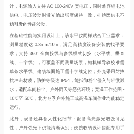
计，电源输入支持 AC 100-240V 宽电压，同时兼容锂电池
供电，电压波动时激光输出强度保持一致，杜绝因供电不
稳引发的性能波动。
在基础性能与实用设计上，该水平仪同样贴合工业需求：
测量精度达 0.3mm/10m，满足高精度设备安装的找平要
求；支持 360° 全向投线与多线模式切换（水平线、垂直
线、十字线），可覆盖不同测量场景，如机械导轨校准需
单条水平线、建筑墙面施工需十字线定位；外壳采用防摔
抗冲击材质，防护等级达 IP54，能抵御粉尘侵入与轻微溅
水，适配车间粉尘、户外雨天等恶劣环境；宽温工作范围 -
10℃至 50℃，北方冬季户外施工或高温车间作业均能稳定
运行。
此外，设备还具备人性化细节：配备高亮激光增强可见
性，户外强光下仍能清晰识别；便携收纳设计搭配专用手