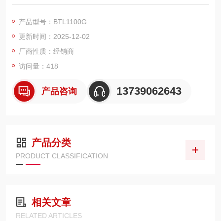
为核心竞争力，是专为工业测量与建筑施工设计的专业级设备，
可在复杂工况下持续提供精准可靠的激光投线，广泛适配设备安
产品型号：BTL1100G
装、管道铺设、工程装修等场景。其稳定性优势源于三重核心技
更新时间：2025-12-02
术支撑：一是搭载松下原厂激光模组，采用 650nm 绿色激光光
源，经过严格的温度补偿与功率校准，激光输
厂商性质：经销商
访问量：418
13739062643
产品咨询
产品分类
PRODUCT CLASSIFICATION
相关文章
RELATED ARTICLES