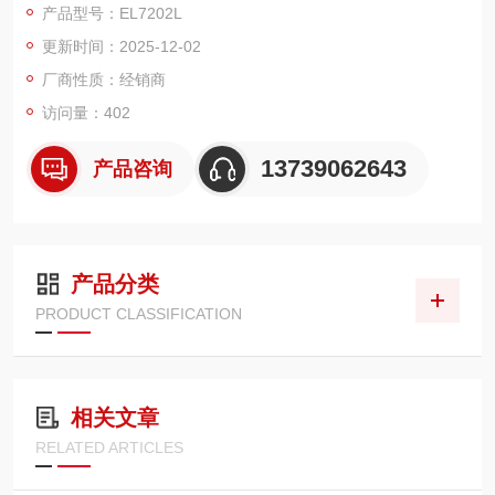
产品型号：EL7202L
产过程中的参数把控提供可靠数据支撑。其高稳定性输出源于多
更新时间：2025-12-02
重专业技术加持：搭载 DDK 原厂高精度传感模块，经严苛的出
厂校准与温度补偿工艺处理，在 - 5℃至 50℃
厂商性质：经销商
访问量：402
13739062643
产品咨询
产品分类
PRODUCT CLASSIFICATION
相关文章
RELATED ARTICLES