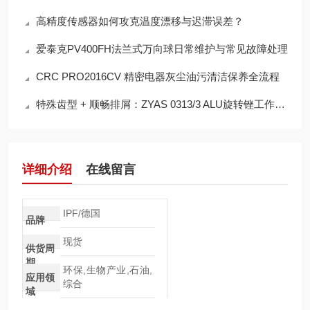
高精度传感器如何攻克温度漂移与迟滞误差？
爱泰克PV400FH法兰式万向球日常维护与常见故障处理
CRC PRO2016CV 精密电器灰尘油污清洁保养全流程
特殊齿型 + 顺畅排屑：ZYAS 0313/3 ALU旋转锉工作原理
详细介绍
在线留言
IPF/德国
品牌
现货
供货周
期
环保,生物产业,石油,
应用领
综合
域