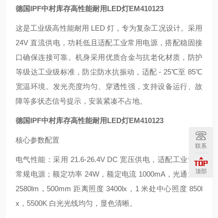
德国IPF中村库存高性能耐用LED灯
EM410123
这是工业级高性能耐用 LED 灯，专为复杂工况设计。采用
24V 直流供电，功耗低且适配工业常用电源，搭配稳固接
口确保连接可靠。机身采用优质合金与抗老化材质，防护
等级达工业级标准，防尘防水抗振动，适配 - 25℃至 85℃
宽温环境。发光亮度均匀、穿透性强，支持设备运行、故
障等多状态信号提示，安装紧凑不占地。
德国IPF中村库存高性能耐用LED灯
EM410123
核心参数配置
联系
电气性能：采用 21.6-26.4V DC 宽压供电，适配工业设备
顶部
常规电源；额定功率 24W，额定电流 1000mA，光通量达
2580lm，500mm 距离照度 3400lx，1 米处中心照度 850l
x，5500K 白光光线均匀，显色清晰。