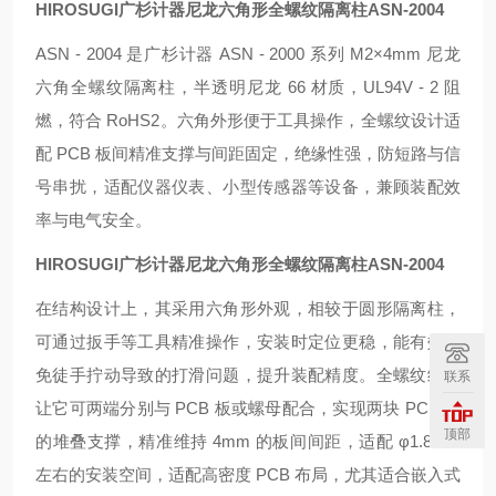
HIROSUGI广杉计器尼龙六角形全螺纹隔离柱
ASN-2004
ASN - 2004 是广杉计器 ASN - 2000 系列 M2×4mm 尼龙
六角全螺纹隔离柱，半透明尼龙 66 材质，UL94V - 2 阻
燃，符合 RoHS2。六角外形便于工具操作，全螺纹设计适
配 PCB 板间精准支撑与间距固定，绝缘性强，防短路与信
号串扰，适配仪器仪表、小型传感器等设备，兼顾装配效
率与电气安全。
HIROSUGI广杉计器尼龙六角形全螺纹隔离柱
ASN-2004
在结构设计上，其采用六角形外观，相较于圆形隔离柱，
可通过扳手等工具精准操作，安装时定位更稳，能有效避
免徒手拧动导致的打滑问题，提升装配精度。全螺纹结构
联系
让它可两端分别与 PCB 板或螺母配合，实现两块 PCB 板
顶部
的堆叠支撑，精准维持 4mm 的板间间距，适配 φ1.8mm
左右的安装空间，适配高密度 PCB 布局，尤其适合嵌入式