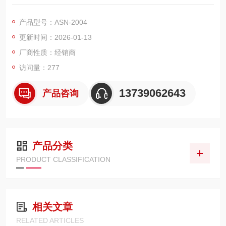
螺纹隔离柱，半透明尼龙 66 材质，UL94V - 2 阻燃，符合 RoHS
2。六角外形便于工具操作，全螺纹设计适配 PCB 板间精准支撑
产品型号：ASN-2004
与间距固定，绝缘性强，防短路与信号串扰，适配仪器仪表、小
更新时间：2026-01-13
型传感器等设备，兼顾装配效率与电气安全。
厂商性质：经销商
访问量：277
13739062643
产品咨询
产品分类
PRODUCT CLASSIFICATION
相关文章
RELATED ARTICLES