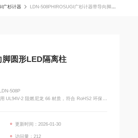
GI广杉计器
LDN-508PHIROSUGI广杉计器带导向脚圆形LED隔离柱
向脚圆形LED隔离柱
N-508P
UL94V-2 阻燃尼龙 66 材质，符合 RoHS2 环保标
，导向脚辅助精准定位，可高效实现 LED 支撑、定
工业照明等场景，是提升装配效率的工业级 LED 安
更新时间：2026-01-30
访问量：212