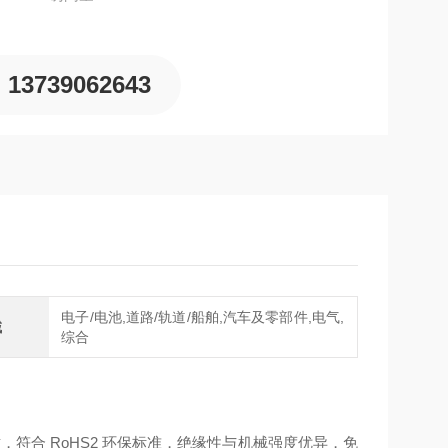
13739062643
电子/电池,道路/轨道/船舶,汽车及零部件,电气,
域
综合
6 材质，符合 RoHS2 环保标准，绝缘性与机械强度优异，免