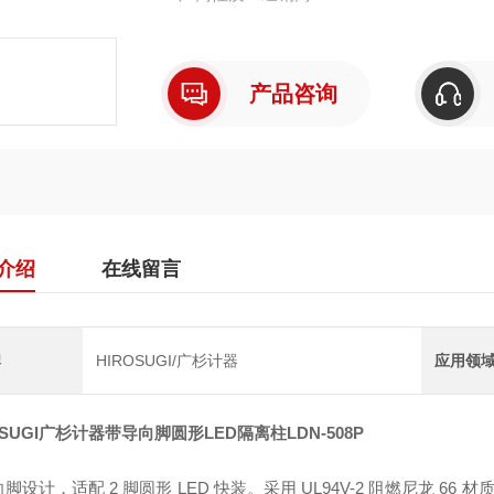
产品咨询
介绍
在线留言
牌
HIROSUGI/广杉计器
应用领
OSUGI广杉计器带导向脚圆形LED隔离柱
LDN-508P
脚设计，适配 2 脚圆形 LED 快装。采用 UL94V-2 阻燃尼龙 6