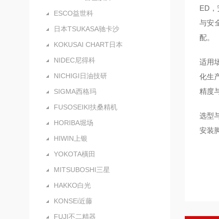
ED
ESCO益世科
与安全
日本TSUKASA驰卡沙
配。
KOKUSAI CHART日本
NIDEC尼得科
适用
NICHIGI日油技研
化生
精度
SIGMA西格玛
FUSOSEIKI扶桑精机
选型
HORIBA堀场
安装
HIWIN上银
YOKOTA橫田
MITSUBOSHI三星
HAKKO白光
KONSEi近藤
FUJI不二精器