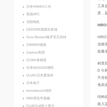
工具
日本HAKKO八光
景，是
美国APC
北阳电机
HIR
GEDORE德国吉多瑞
HIR
Groz-Beckert格罗茨贝克特
业级
ZIMMER德国
批量
Zaytran美国
IZUMI/泉精器
材质层
日本MASUDA增田
D 引
ULVAC日本爱发科
不含
日本电子
免高
kirinoikeuchi池内
结构
NRK理化学器械
嵌入
FUJIFILM富士胶片