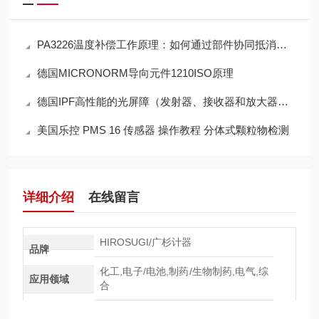
PA3226温度补偿工作原理：如何通过部件协同抵消温漂影响
德国MICRONORM导向元件1210ISO原理
德国IPF高性能的光屏障（发射器、接收器和放大器）OV630840操作使用
美国乐控 PMS 16 传感器 操作教程 分体式颗粒物检测
详细介绍
在线留言
HIROSUGI/广杉计器
品牌
化工,电子/电池,制药/生物制药,电气,综
应用领域
合