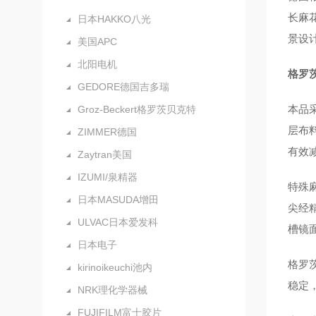
长麻
日本HAKKO八光
景设
美国APC
北阳电机
格罗茨
GEDORE德国吉多瑞
本品采
Groz-Beckert格罗茨贝克特
层布
ZIMMER德国
有效
Zaytran美国
IZUMI/泉精器
特殊
日本MASUDA增田
尖经
ULVAC日本爱发科
槽镜
日本电子
格罗
kirinoikeuchi池内
稳定，
NRK理化学器械
FUJIFILM富士胶片