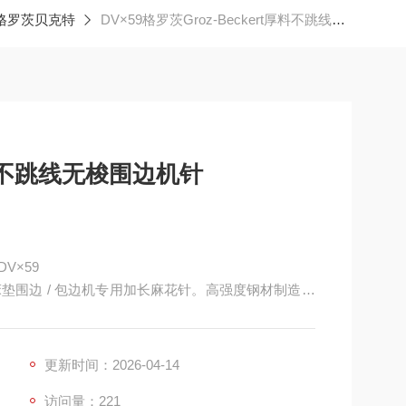
ert格罗茨贝克特
DV×59格罗茨Groz-Beckert厚料不跳线无梭围边机针
t厚料不跳线无梭围边机针
V×59
，床垫围边 / 包边机专用加长麻花针。高强度钢材制造，
双链条缝，厚料穿刺稳定、不跳线、不断针。适配各
、厚布料等场景设计，工业级耐用。
更新时间：2026-04-14
访问量：221