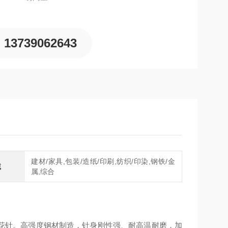
13739062643
建材/家具,包装/造纸/印刷,纺织/印染,钢铁/金
域
属,综合
加长麻花针。高强度钢材制造，针身刚性强、耐高温耐磨，加