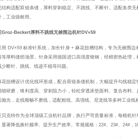
花结构适配双链条缝，厚料穿刺稳定、不跳线、不断针。适配各类无
计，工业级耐用。
Groz-Beckert厚料不跳线无梭围边机针
DV×59
用 DV×59 标准针系统，
加长针身 + 麻花扭槽结构
，专为无梭围边
料等厚料缝纫场景。针身采用德国进口高强度铬钢，经精密热处理，
减少断针、跳线、线迹不稳等问题。
麻花扭槽设计
优化线环形成，配合双链条缝机制，大幅提升勾线稳定
精细研磨，锋利度高、穿刺阻力小，轻松穿透床垫面料、复合布料、
面抛光，走线顺畅不磨线，适配粗线、高强线、尼龙线等多种工业线
茨贝克特作为全球顶级工业机针品牌，执行严苛质量标准，每根机针
显著降低换针频率、提升生产效率。常规规格：22#、23#、24#，10 