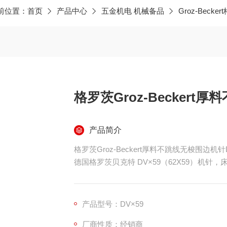
前位置：
首页
产品中心
五金机电 机械备品
Groz-Beck
格罗茨Groz-Becker
产品简介
格罗茨Groz-Beckert厚料不跳线无梭围边机针D
德国格罗茨贝克特 DV×59（62X59）机针
针身刚性强、耐高温耐磨，加长麻花结构适配
类无梭围边机、床垫包边机，专为床垫、沙发
产品型号：DV×59
厂商性质：经销商