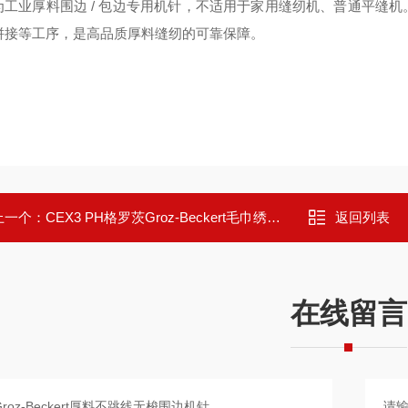
为
工业厚料围边 / 包边专用机针
，不适用于家用缝纫机、普通平缝机
拼接等工序，是高品质厚料缝纫的可靠保障。
上一个：
CEX3 PH格罗茨Groz-Beckert毛巾绣专用弯头手摇机针
返回列表
在线留言