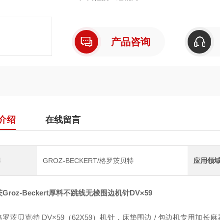
产品咨询
介绍
在线留言
牌
GROZ-BECKERT/格罗茨贝特
应用领
Groz-Beckert厚料不跳线无梭围边机针
DV×59
罗茨贝克特 DV×59（62X59）机针，床垫围边 / 包边机专用