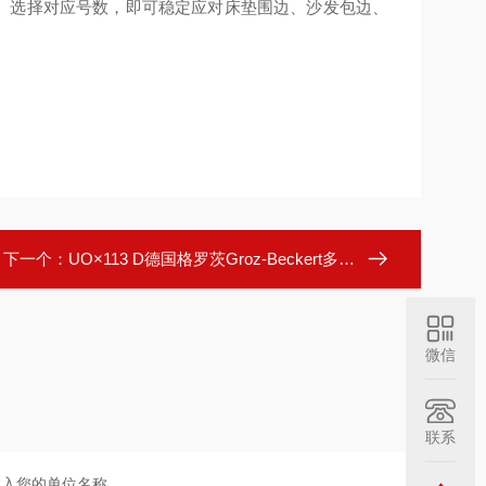
。选择对应号数，即可稳定应对床垫围边、沙发包边、
下一个：
UO×113 D德国格罗茨Groz-Beckert多针机双链条缝机针
微信
联系