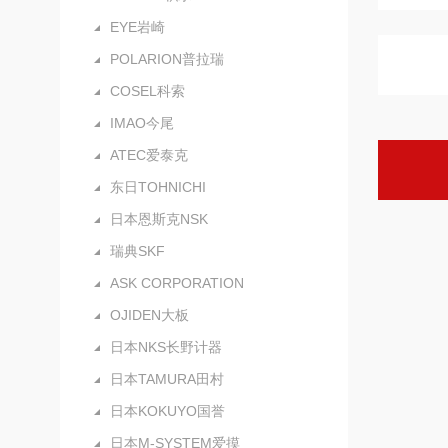
EYE岩崎
POLARION普拉瑞
COSEL科索
IMAO今尾
ATEC爱泰克
东日TOHNICHI
日本恩斯克NSK
瑞典SKF
ASK CORPORATION
OJIDEN大板
日本NKS长野计器
日本TAMURA田村
日本KOKUYO国誉
日本M-SYSTEM爱摸