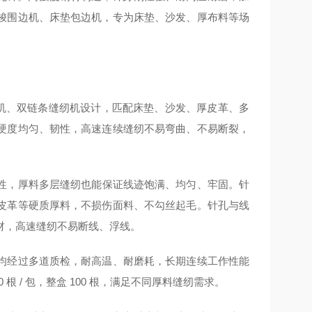
梭围边机、床垫包边机，专为床垫、沙发、厚布料等场
机、双链条缝纫机设计，匹配床垫、沙发、厚皮革、多
硬度均匀、韧性，高速连续缝纫不易弯曲、不易断裂，
性，厚料多层缝纫也能保证线迹饱满、均匀、牢固。针
皮革等硬质厚料，不损伤面料、不勾丝起毛。针孔与线
材，高速缝纫不易断线、浮线。
均经过多道质检，耐高温、耐磨耗，长期连续工作性能
根 / 包，整盒 100 根，满足不同厚料缝纫需求。