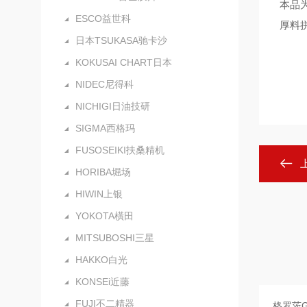
本品
ESCO益世科
厚料
日本TSUKASA驰卡沙
KOKUSAI CHART日本
NIDEC尼得科
NICHIGI日油技研
SIGMA西格玛
FUSOSEIKI扶桑精机
HORIBA堀场
HIWIN上银
YOKOTA橫田
MITSUBOSHI三星
HAKKO白光
KONSEi近藤
FUJI不二精器