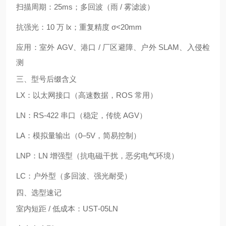
扫描周期：25ms；
多回波
（雨 / 雾滤波）
抗强光：10 万 lx；重复精度 σ<20mm
应用：室外 AGV、港口 / 厂区避障、户外 SLAM、入侵检
测
三、型号后缀含义
LX
：以太网接口（高速数据，ROS 常用）
LN
：RS‑422 串口（稳定，传统 AGV）
LA
：模拟量输出（0–5V，简易控制）
LNP
：LN 增强型（抗电磁干扰，恶劣电气环境）
LC
：户外型（多回波、强光耐受）
四、选型速记
室内短距 / 低成本：
UST‑05LN