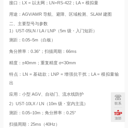
接口：LX = 以太网；LN=RS‑422；LA = 模拟量
用途：AGV/AMR 导航、避障、区域检测、SLAM 建图
二、主要型号与参数
1）UST‑05LN / LA / LNP（5m 级・入门短距）
测距：
0.05–5m
（白板）
角分辨率：
0.36°
；扫描周期：66ms
精度：±40mm；重复精度 σ<30mm
特点：LN = 基础款；LNP = 增强抗干扰；LA = 模拟量输
出
应用：小型 AGV、自动门、流水线防护
2）UST‑10LX / LN（10m 级・室内主流）
联系
测距：
0.05–10m
；角分辨率：
0.25°
顶部
扫描周期：
25ms
（40Hz）