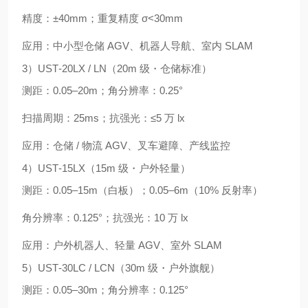
精度：±40mm；重复精度 σ<30mm
应用：中小型仓储 AGV、机器人导航、室内 SLAM
3）UST‑20LX / LN（20m 级・仓储标准）
测距：
0.05–20m
；角分辨率：
0.25°
扫描周期：25ms；抗强光：≤5 万 lx
应用：仓储 / 物流 AGV、叉车避障、产线监控
4）UST‑15LX（15m 级・户外轻量）
测距：
0.05–15m
（白板）；0.05–6m（10% 反射率）
角分辨率：
0.125°
；抗强光：
10 万 lx
应用：户外机器人、轻量 AGV、室外 SLAM
5）UST‑30LC / LCN（30m 级・户外旗舰）
测距：
0.05–30m
；角分辨率：
0.125°