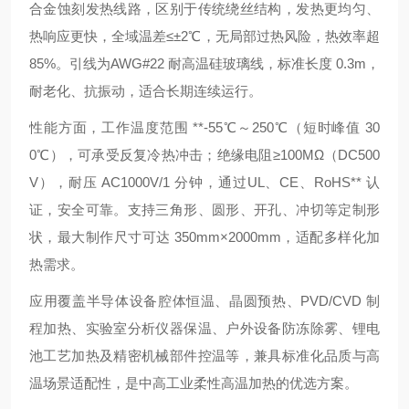
合金蚀刻发热线路
，区别于传统绕丝结构，发热更均匀、
热响应更快，全域温差≤±2℃，无局部过热风险，热效率超
85%。引线为
AWG#22 耐高温硅玻璃线
，标准长度 0.3m，
耐老化、抗振动，适合长期连续运行。
性能方面，工作温度范围 **-55℃～250℃
（短时峰值 30
0℃），可承受反复冷热冲击；绝缘电阻≥100MΩ（DC500
V），耐压 AC1000V/1 分钟，通过
UL、CE、RoHS** 认
证，安全可靠。支持三角形、圆形、开孔、冲切等定制形
状，最大制作尺寸可达 350mm×2000mm，适配多样化加
热需求。
应用覆盖半导体设备腔体恒温、晶圆预热、PVD/CVD 制
程加热、实验室分析仪器保温、户外设备防冻除雾、锂电
池工艺加热及精密机械部件控温等，兼具标准化品质与高
温场景适配性，是中高工业柔性高温加热的优选方案。