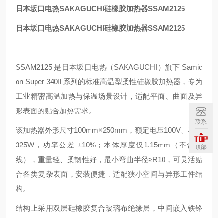
日本坂口电热SAKAGUCHI硅橡胶加热器
SSAM2125
日本坂口电热SAKAGUCHI硅橡胶加热器
SSAM2125
SSAM2125 是日本坂口电热（SAKAGUCHI）旗下 Samic
on Super 340Ⅱ 系列的标准高温型柔性硅橡胶加热器，专为
工业精密高温加热与保温场景设计，适配平面、曲面及异
形表面的贴合加热需求。
联系
该加热器外形尺寸
100mm×250mm
，额定电压
100V
、功率
325W
，功率公差 ±10%；本体厚度仅
1.15mm
（不含引
顶部
线），重量轻、柔韧性好，最小弯曲半径≥R10，可灵活贴
合各类复杂表面，安装便捷，适配狭小空间与异形工件结
构。
结构上采用
双层硅橡胶复合玻璃布绝缘层
，中间嵌入
铁铬