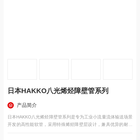
日本HAKKO八光烯烃障壁管系列
产品简介
日本HAKKO八光烯烃障壁管系列是专为工业小流量流体输送场景
开发的高性能软管，采用特殊烯烃障壁层设计，兼具优异的耐化
学腐蚀性能与低溶出低吸附特性，可稳定输送各类有机溶剂、腐
蚀性介质与高纯流体，广泛适配制药、化工、电子、环保等行业