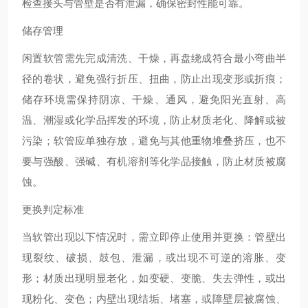
检查接头与管壁是否有泄漏，确保密封性能可靠。
储存管理
闲置软管需先完成清洗、干燥，再盘绕成符合最小弯曲半
径的卷状，避免强行折压、扭曲，防止出现变形或折痕；
储存环境需保持阴凉、干燥、通风，避免阳光直射、高
温、潮湿或化学品挥发的环境，防止材质老化、降解或被
污染；软管应单独存放，避免与其他重物堆叠挤压，也不
要与强酸、强碱、有机溶剂等化学品接触，防止材质被腐
蚀。
更换判定标准
当软管出现以下情况时，需立即停止使用并更换：管壁出
现裂纹、破损、鼓包、泄漏，或出现不可逆的溶胀、变
形；材质出现明显老化，如变硬、变脆、失去弹性，或出
现粉化、变色；内壁出现结垢、堵塞，或障壁层被腐蚀、