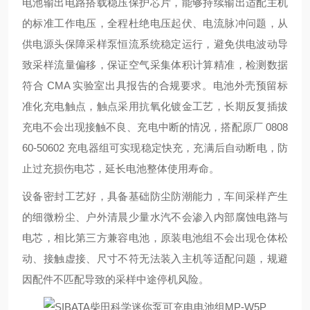
电池输出电路搭载稳压保护芯片，能够持续输出适配主机
的标准工作电压，全程杜绝电压起伏、电流脉冲问题，从
供电源头保障采样泵恒流系统稳定运行，避免供电波动导
致采样流量偏移，保证空气采集体积计算精准，检测数据
符合 CMA 实验室出具报告的合规要求。电池外壳预留标
准化充电触点，触点采用抗氧化镀金工艺，长期反复插拔
充电不会出现接触不良、充电中断的情况，搭配原厂 0808
60-50602 充电器组可实现稳定快充，充满后自动断电，防
止过充损伤电芯，延长电池整体使用寿命。
设备密封工艺好，具备基础防尘防潮能力，车间采样产生
的细微粉尘、户外清晨少量水汽不会渗入内部腐蚀电路与
电芯，相比第三方兼容电池，原装电池组不会出现仓体松
动、接触虚接、尺寸不符无法装入主机等适配问题，规避
因配件不匹配导致的采样中途停机风险。