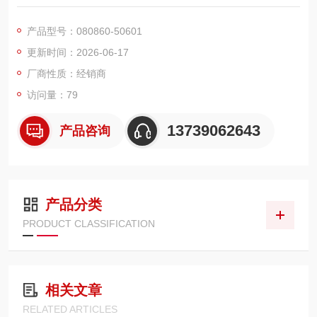
采样泵的原装供电配件，日本原厂镍氢储能电芯，支持循环反复
充电，搭配专用充电器组即可完成回充。大容量电芯续航持久，
产品型号：080860-50601
满足职业卫生、环境监测外勤多点位长时间不间断采样需求，摆
更新时间：2026-06-17
脱干电池频繁更换的繁琐，降低长期耗材使用成本。
厂商性质：经销商
访问量：79
13739062643
产品咨询
产品分类
PRODUCT CLASSIFICATION
相关文章
RELATED ARTICLES