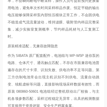
率，不会瞬间断电中断采样，操作人员可提前预判更换备
用电池，避免单次长时间采样样品作废。恒定平稳的输出
电压能够保障采样泵内部恒压模块正常工作，不会因供电
不稳造成气流流量波动，维持滤膜、吸附管内样品完整采
集，减少实验室复测概率，节约样品耗材与人工复测工
时。
原装精准适配，无兼容故障隐患
作为 SIBATA 原厂配套配件，电池组与 MP-W5P 迷你泵的
电路、仓体尺寸、通讯触点匹配，不存在市面兼容电池普
遍存在的尺寸卡滞、识别失败、供电功率不足等问题。第
三方仿制电池常会出现主机识别不到供电、流量自动跳
变、续航虚标等问题，直接影响现场采样数据有效性，而
原装 080860-50601 电池组经过整机联动出厂校验，与主
机各项参数匹配，采样过程稳定无异常，出具的检测数据
可直接用于资质评审、安全生产档案备案。