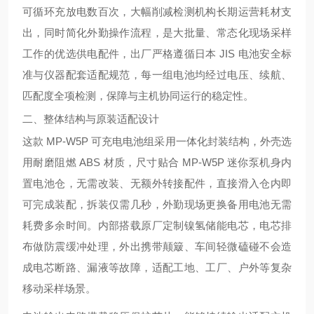
可循环充放电数百次，大幅削减检测机构长期运营耗材支
出，同时简化外勤操作流程，是大批量、常态化现场采样
工作的优选供电配件，出厂严格遵循日本 JIS 电池安全标
准与仪器配套适配规范，每一组电池均经过电压、续航、
匹配度全项检测，保障与主机协同运行的稳定性。
二、整体结构与原装适配设计
这款 MP-W5P 可充电电池组采用一体化封装结构，外壳选
用耐磨阻燃 ABS 材质，尺寸贴合 MP-W5P 迷你泵机身内
置电池仓，无需改装、无额外转接配件，直接滑入仓内即
可完成装配，拆装仅需几秒，外勤现场更换备用电池无需
耗费多余时间。内部搭载原厂定制镍氢储能电芯，电芯排
布做防震缓冲处理，外出携带颠簸、车间轻微磕碰不会造
成电芯断路、漏液等故障，适配工地、工厂、户外等复杂
移动采样场景。