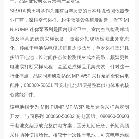
一、品牌配套研发背景与产品定位
SIBATA 柴田科学作为拥有百年历史的日本环境检测仪器专
业厂商，深耕空气采样、粉尘监测设备研发制造，旗下 MI
NIPUMP 迷你泵系列是国内职业卫生、室内空气检测领域
普及率高的便携采样设备。随着外勤现场检测业务常态
化，传统干电池供电模式短板逐步凸显，单次采样需消耗
多组干电池，长时间多点位检测耗材成本高昂，频繁更换
电池易打断采样流程，甚至造成样品采集失效，针对这一
行业痛点，品牌同步研发适配 MP-W5P 采样泵的全套供电
配件，080860-50601 可充电电池组便是整套供电体系的核
心储能部件。
该电池组专为 MINIPUMP MP-W5P 数显迷你采样泵定制
开发，与同系列 080860-50602 充电器组、080860-50603
干电池支架形成完整供电方案，区分短期应急、长期高频
采样两种使用场景。相较于一次性干电池，可充电电池组