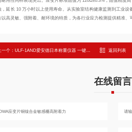
与耐用性同样表现突出。应变片标准阻值为 120Ω±0.3%，阻值精
，延长 10 万小时以上使用寿命。从实验室结构健康监测到工业设备形变预警，
片以高灵敏、强附着、耐环境的特质，为各行业应力检测提供精准、
上一个：
ULF-1AND爱安德日本称重仪器 一键自动校准
返回列表
在线留言