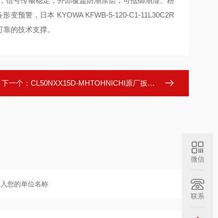
度高，信号传输稳定；外部覆盖防潮涂层，可抵御潮湿、粉
日本 KYOWA KFWB-5-120-C1-11L30C2R
可靠的技术支撑。
下一个：
CL50NXX15D-MHTOHNICHI原厂扳手防误操作锁止快速调节旋钮
微信
联系