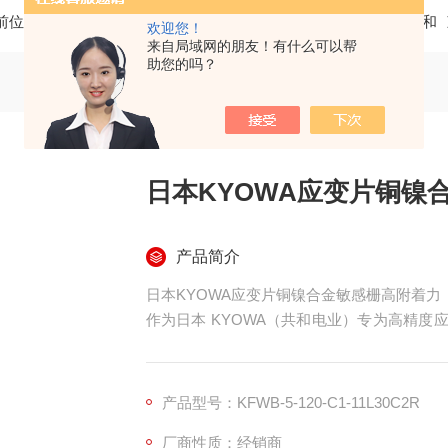
前位置：
首页
产品中心
五金机电 机械备品
KYOWA共和
欢迎您！
来自局域网的朋友！有什么可以帮
助您的吗？
日本KYOWA应变片铜镍
产品简介
日本KYOWA应变片铜镍合金敏感栅高附着力
作为日本 KYOWA（共和电业）专为高精度应力检测
2R 应变片凭借铜镍合金敏感栅与高附着力
力测试的优选方案。​
核心性能源于铜镍合金敏感栅的专业配置。该敏
产品型号：KFWB-5-120-C1-11L30C2R
准灵敏系数，能快速捕捉微小形变信号，将机
厂商性质：经销商