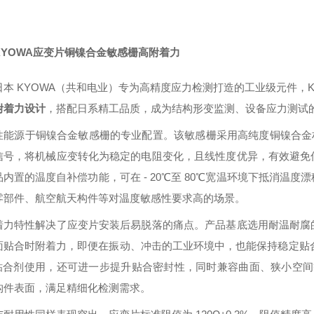
KYOWA应变片铜镍合金敏感栅高附着力
本 KYOWA（共和电业）专为高精度应力检测打造的工业级元件，KFWB-5
附着力设计
，搭配日系精工品质，成为结构形变监测、设备应力测试
性能源于铜镍合金敏感栅的专业配置。该敏感栅采用高纯度铜镍合金材质
信号，将机械应变转化为稳定的电阻变化，且线性度优异，有效避免
品内置的温度自补偿功能，可在 - 20℃至 80℃宽温环境下抵消温
零部件、航空航天构件等对温度敏感性要求高的场景。
着力特性解决了应变片安装后易脱落的痛点。产品基底选用耐温耐腐
面贴合时附着力，即便在振动、冲击的工业环境中，也能保持稳定贴合，避
A 粘合剂使用，还可进一步提升贴合密封性，同时兼容曲面、狭小空间
构件表面，满足精细化检测需求。