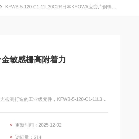
KFWB-5-120-C1-11L30C2R日本KYOWA应变片铜镍合金敏感栅高附着力
合金敏感栅高附着力
打造的工业级元件，KFWB-5-120-C1-11L30C
设计，搭配日系精工品质，成为结构形变监测、设备应
感栅采用高纯度铜镍合金材质，具备 2.1±1% 的精
更新时间：2025-12-02
械应
访问量：314