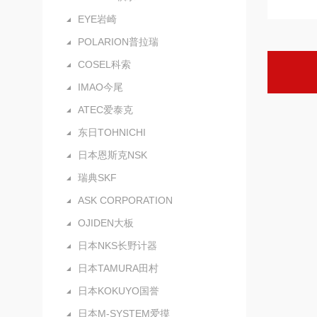
EYE岩崎
POLARION普拉瑞
COSEL科索
IMAO今尾
ATEC爱泰克
东日TOHNICHI
日本恩斯克NSK
瑞典SKF
ASK CORPORATION
OJIDEN大板
日本NKS长野计器
日本TAMURA田村
日本KOKUYO国誉
日本M-SYSTEM爱摸