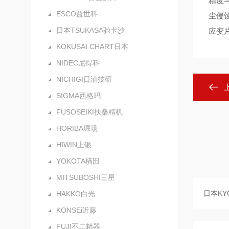
精度
ESCO益世科
尘侵蚀
日本TSUKASA驰卡沙
应变
KOKUSAI CHART日本
NIDEC尼得科
NICHIGI日油技研
SIGMA西格玛
FUSOSEIKI扶桑精机
HORIBA堀场
HIWIN上银
YOKOTA橫田
MITSUBOSHI三星
HAKKO白光
KONSEi近藤
FUJI不二精器