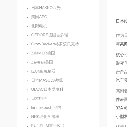
日本HAKKO八光
美国APC
日本
北阳电机
GEDORE德国吉多瑞
作为日
与
高
Groz-Beckert格罗茨贝克特
ZIMMER德国
核心
Zaytran美国
形变
IZUMI/泉精器
合产
汽车
日本MASUDA增田
ULVAC日本爱发科
高附
日本电子
件表
kirinoikeuchi池内
33
小型
NRK理化学器械
FUJIFILM富士胶片