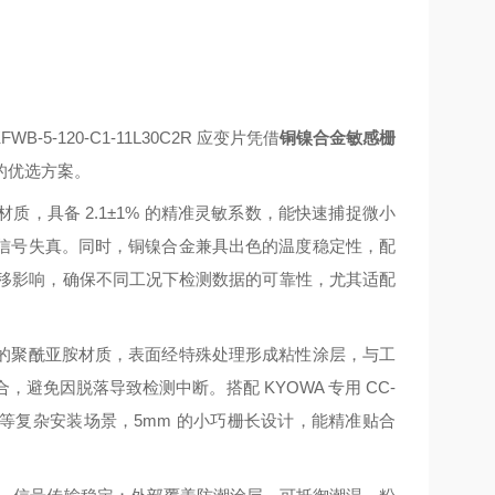
-120-C1-11L30C2R 应变片凭借
铜镍合金敏感栅
的优选方案。
，具备 2.1±1% 的精准灵敏系数，能快速捕捉微小
信号失真。同时，铜镍合金兼具出色的温度稳定性，配
度漂移影响，确保不同工况下检测数据的可靠性，尤其适配
的聚酰亚胺材质，表面经特殊处理形成粘性涂层，与工
免因脱落导致检测中断。搭配 KYOWA 专用 CC-
等复杂安装场景，5mm 的小巧栅长设计，能精准贴合