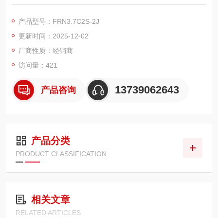
的紧凑型变频器，适配 3.7kW 电机，以 “防过载设计" 为核心安
全亮点，广泛用于机床主轴、传送带、风机压缩机等设备的调速
产品型号：FRN3.7C2S-2J
控制，为工业生产中的电机运行安全提供坚实保障。其防过载设
更新时间：2025-12-02
计依托三重智能防护机制：一是内置高精度电流检测模块，可实
时监测电机运行电流，当电流超过额定值
厂商性质：经销商
访问量：421
13739062643
产品咨询
产品分类
PRODUCT CLASSIFICATION
相关文章
RELATED ARTICLES