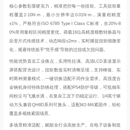
核心参数彰显硬实力，精准把控每一份扭矩。工具扭矩量
程覆盖2-10N·m，最小分辨率达0.01N·m，满量程精度
±1%，严格符合ISO 6789 Type I Class C标准，在20%-8
0%常用量程区间精度更优。搭载16位高精度模数转换器与
应变片式传感技术，动态响应≤2ms，实时捕捉扭矩细微变
化，规避传统扳手“凭手感"导致的过扭或欠扭问题。
性能优势直击工业痛点，实用性拉满。高清LCD直读显示
屏搭配背光设计，扭矩数值实时清晰呈现，支持峰值、实
时两种测量模式，一键切换适配不同作业需求。高强度合
金钢机身经特殊防锈处理，搭配IP54防护等级，可抵御车
间粉尘与飞溅水滴，在复杂工况下仍稳定运行。1/4英寸驱
动方头兼容QH8D系列可换头，适配M2-M6紧固件，轻松
覆盖多规格紧固场景。
多场景精准适配，赋能全行业高效生产。在电子设备制造