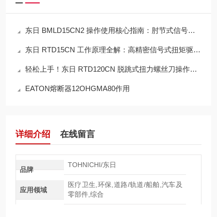
东日 BMLD15CN2 操作使用核心指南：肘节式信号扭矩驱动器从调节到作业
东日 RTD15CN 工作原理全解：高精密信号式扭矩驱动核心机制
轻松上手！东日 RTD120CN 脱跳式扭力螺丝刀操作使用说明书
EATON熔断器12OHGMA80作用
详细介绍
在线留言
TOHNICHI/东日
品牌
医疗卫生,环保,道路/轨道/船舶,汽车及
应用领域
零部件,综合