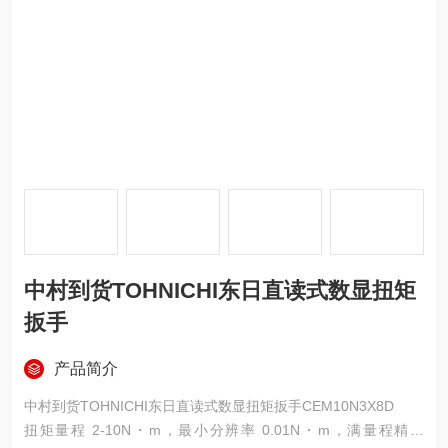
中村到货TOHNICHI东日直读式数显扭矩
扳手
产品简介
中村到货TOHNICHI东日直读式数显扭矩扳手CEM10N3X8D
扭矩量程 2-10N・m，最小分辨率 0.01N・m，满量程精度