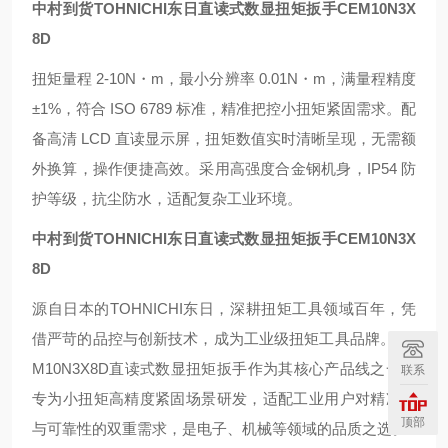
中村到货TOHNICHI东日直读式数显扭矩扳手
CEM10N3X
8D
扭矩量程 2-10N・m，最小分辨率 0.01N・m，满量程精度
±1%，符合 ISO 6789 标准，精准把控小扭矩紧固需求。配
备高清 LCD 直读显示屏，扭矩数值实时清晰呈现，无需额
外换算，操作便捷高效。采用高强度合金钢机身，IP54 防
护等级，抗尘防水，适配复杂工业环境。
中村到货TOHNICHI东日直读式数显扭矩扳手
CEM10N3X
8D
源自日本的TOHNICHI东日，深耕扭矩工具领域百年，凭
借严苛的品控与创新技术，成为工业级扭矩工具品牌。CE
M10N3X8D直读式数显扭矩扳手作为其核心产品线之一，
联系
专为小扭矩高精度紧固场景研发，适配工业用户对精准性
顶部
与可靠性的双重需求，是电子、机械等领域的品质之选。