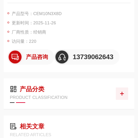
±1%，符合 ISO 6789 标准，精准把控小扭矩紧固需求。配备高
清 LCD 直读显示屏，扭矩数值实时清晰呈现，无需额外换算，操
产品型号：CEM10N3X8D
作便捷高效。采用高强度合金钢机身，IP54 防护等级，抗尘防
更新时间：2025-11-26
水，适配复杂工业环境。
厂商性质：经销商
访问量：220
13739062643
产品咨询
产品分类
PRODUCT CLASSIFICATION
相关文章
RELATED ARTICLES