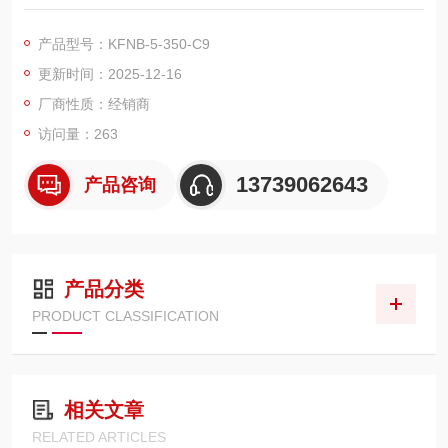
准捕捉应变。350Ω 电阻适配主流仪器，0-150℃自动温度补偿，
支持 11-23×10⁻⁶/℃多基材匹配。消除感应的特殊结构，让其在
产品型号：KFNB-5-350-C9
交流磁场中仍保精准，适配电磁设备、变压器等强磁场景的应力
更新时间：2025-12-16
测量。
厂商性质：经销商
访问量：263
13739062643
产品咨询
产品分类
PRODUCT CLASSIFICATION
相关文章
RELATED ARTICLES