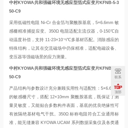
中村KYOWA共和强磁环境无感应型箔式应变片
KFNB-5-3
50-C9
采用低磁性电阻 Ni-Cr 合金箔与聚酰胺基底，5×6.6mm 敏
感栅精准捕捉应变。350Ω 电阻适配主流仪器，0-150℃自
动温度补偿，支持 11-23×10⁻⁶/℃多基材匹配。消除感应的
特殊结构，让其在交流磁场中仍保精准，适配电磁设备、
变压器等强磁场景的应力测量。
中村KYOWA共和强磁环境无感应型箔式应变片
KFNB-5-3
50-C9
联系
产品结构与参数设计充分兼顾实用性与适配性：5×6.6mm
顶部
的敏感栅尺寸，搭配 12×10mm 聚酰胺基底，既保证了测
量灵敏度，又能贴合多数构件表面，基底的优良绝缘性可
有效隔绝基材电气干扰。350Ω 标称电阻符合工业通用标
准，能无缝兼容 KYOWA UCAM 系列数据采集仪及各类通