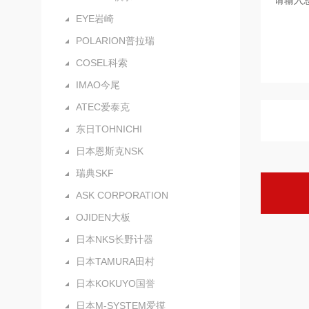
EYE岩崎
POLARION普拉瑞
COSEL科索
IMAO今尾
ATEC爱泰克
东日TOHNICHI
日本恩斯克NSK
瑞典SKF
ASK CORPORATION
OJIDEN大板
日本NKS长野计器
日本TAMURA田村
日本KOKUYO国誉
日本M-SYSTEM爱摸