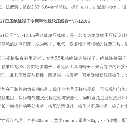
、抗疲劳，适配2.63~6.64mm²导线。操作省力，适配原型制作、
JST日压绝缘端子专用手动棘轮压线钳
YNT-1210S
JST日压YNT-1210S手动棘轮压线钳，是一款专为绝缘端子压接
术领域的深厚积淀，成为电子、电气、设备维护等领域的优选工具，
心规格贴合实用需求，专为5.5规格绝缘涂层端子、绝缘连接端子打造，适配
，精准匹配JST各类绝缘端子，避免因工具与端子不兼容导致的压
处理，兼具高硬度与韧性，耐磨损、抗疲劳，可承受频繁压接操作，
优势在于棘轮棘齿传动结构，操作省力且压接精度高，可实现均匀施
接触电阻，保障电气连接的稳定性与安全性，同时避免过度压接损坏
轻长时间操作的手部疲劳，搭配防滑设计，操作时不易打滑，提升作
尺寸设计合理，全长300mm，宽度75mm，重量900g，小巧便携