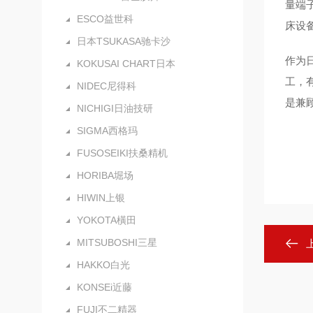
量端
ESCO益世科
床设
日本TSUKASA驰卡沙
作为
KOKUSAI CHART日本
工，
NIDEC尼得科
是兼
NICHIGI日油技研
SIGMA西格玛
FUSOSEIKI扶桑精机
HORIBA堀场
HIWIN上银
YOKOTA橫田
MITSUBOSHI三星
HAKKO白光
KONSEi近藤
FUJI不二精器