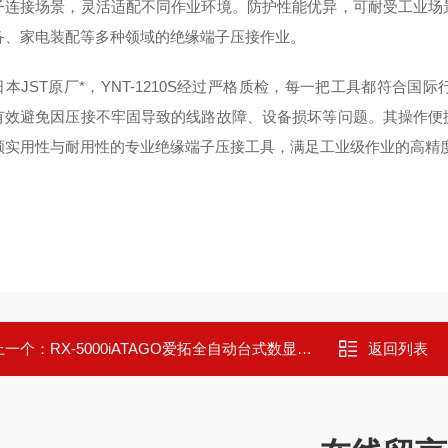
子连接场景，灵活适配不同作业环境。防护性能优异，可耐受工业场
备、家电装配等多种领域的绝缘端子压接作业。
日本JST原厂*，YNT-1210S经过严格质检，每一把工具都符合
有效避免因压接不牢固导致的线路故障、设备损坏等问题。其操作便
顾实用性与耐用性的专业绝缘端子压接工具，满足工业级作业的高精
上一个：
RX-5000iATAGO爱拓全自动台式数显折光仪数显糖度计
返回列表