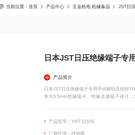
当前位置：
首页
产品中心
五金机电 机械备品
JST日
日本JST日压绝缘端子专
产品简介
日本JST日压绝缘端子专用手动棘轮压线钳YNT-
专为5.5mm绝缘端子、绝缘连接端子设计
m，重量900g，钢铁材质打造，耐磨损、抗疲劳
制作、设备维护等场景。
产品型号：YNT-1210S
厂商性质：经销商