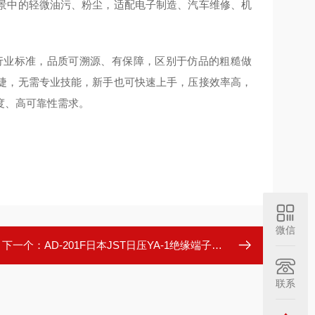
景中的轻微油污、粉尘，适配电子制造、汽车维修、机
国际行业标准，品质可溯源、有保障，区别于仿品的粗糙做
捷，无需专业技能，新手也可快速上手，压接效率高，
度、高可靠性需求。
微信
下一个：
AD-201F日本JST日压YA-1绝缘端子气动压着工具刀头
联系