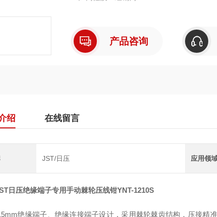
产品咨询
介绍
在线留言
牌
JST/日压
应用领
JST日压绝缘端子专用手动棘轮压线钳
YNT-1210S
5.5mm绝缘端子、绝缘连接端子设计，采用棘轮棘齿结构，压接精准牢