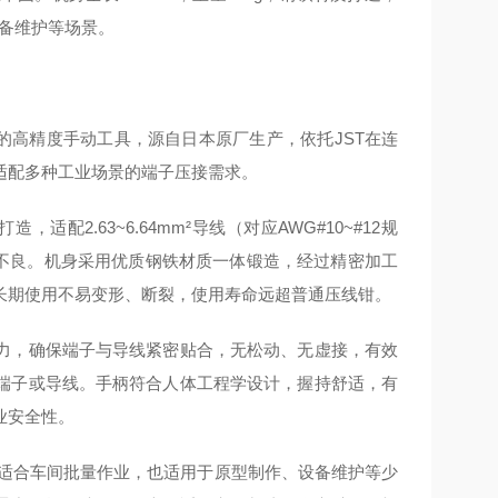
设备维护等场景。
设计的高精度手动工具，源自日本原厂生产，依托JST在连
适配多种工业场景的端子压接需求。
2.63~6.64mm²导线（对应AWG#10~#12规
接不良。机身采用优质钢铁材质一体锻造，经过精密加工
长期使用不易变形、断裂，使用寿命远超普通压线钳。
力，确保端子与导线紧密贴合，无松动、无虚接，有效
端子或导线。手柄符合人体工程学设计，握持舒适，有
业安全性。
，既适合车间批量作业，也适用于原型制作、设备维护等少