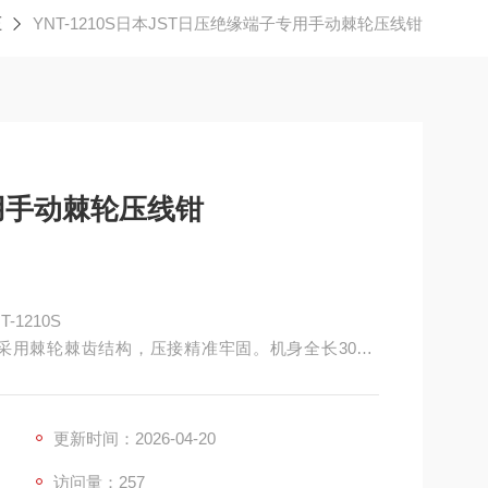
压
YNT-1210S日本JST日压绝缘端子专用手动棘轮压线钳
用手动棘轮压线钳
1210S
，采用棘轮棘齿结构，压接精准牢固。机身全长300m
，适配2.63~6.64mm²导线。操作省力，适配原型
更新时间：2026-04-20
访问量：257