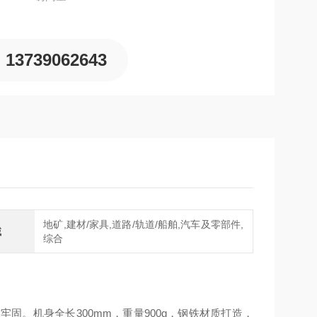
13739062643
地矿,建材/家具,道路/轨道/船舶,汽车及零部件,
域
综合
固。机身全长300mm，重量900g，钢铁材质打造，