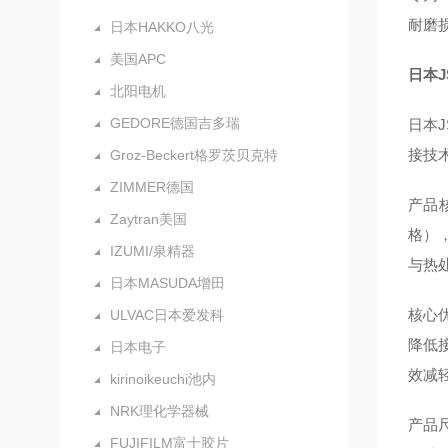
耐磨损
日本HAKKO八光
美国APC
日本
北阳电机
GEDORE德国吉多瑞
日本
接技
Groz-Beckert格罗茨贝克特
ZIMMER德国
产品核
Zaytran美国
格）
IZUMI/泉精器
与热
日本MASUDA增田
核心
ULVAC日本爱发科
降低
日本电子
效减
kirinoikeuchi池内
NRK理化学器械
产品
FUJIFILM富士胶片