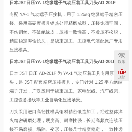
日本JST日压YA-1绝缘端子气动压着工具刀头
AD-201F
专配 YA-1 气动端子压接机，用于 1.25sq 绝缘端子精密压
接。采用高硬度模具钢热处理精磨成型，压接饱满牢固，
不伤铜丝、不破绝缘皮，压接一致性高，不虚压不松脱，
精度稳定寿命长久，是线束加工、工控电气装配原厂专用
压接模具。
日本JST日压YA-1绝缘端子气动压着工具刀头
AD-201F
联系
日本 JST 日压 AD-201F 为 YA-1 气动压着工具专用原厂刀
顶部
头，是 JST 配套精密压接模具，专门针对 1.25 平方绝缘
端子开发，广泛应用于线束加工、家电配线、汽车线束、
工控设备接线等工业自动化压接场景。
刀头采用进口高韧性模具钢材精密锻造加工，经过整体淬
火精密研磨处理，硬度高、耐磨性强，长期高频次连续压
接不易磨损、塌陷、变形，压接尺寸精度稳定，一致性远