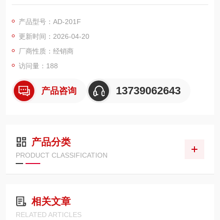
用高硬度模具钢热处理精磨成型，压接饱满牢固，不伤铜丝、不
破绝缘皮，压接一致性高，不虚压不松脱，精度稳定寿命长久，
产品型号：AD-201F
是线束加工、工控电气装配原厂专用压接模具。
更新时间：2026-04-20
厂商性质：经销商
访问量：188
13739062643
产品咨询
产品分类
PRODUCT CLASSIFICATION
相关文章
RELATED ARTICLES