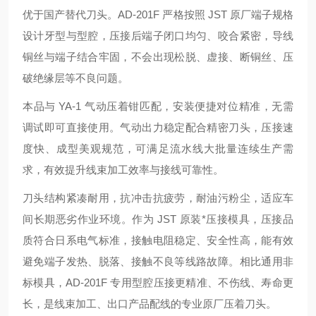
优于国产替代刀头。AD-201F 严格按照 JST 原厂端子规格
设计牙型与型腔，压接后端子闭口均匀、咬合紧密，导线
铜丝与端子结合牢固，不会出现松脱、虚接、断铜丝、压
破绝缘层等不良问题。
本品与 YA-1 气动压着钳匹配，安装便捷对位精准，无需
调试即可直接使用。气动出力稳定配合精密刀头，压接速
度快、成型美观规范，可满足流水线大批量连续生产需
求，有效提升线束加工效率与接线可靠性。
刀头结构紧凑耐用，抗冲击抗疲劳，耐油污粉尘，适应车
间长期恶劣作业环境。作为 JST 原装*压接模具，压接品
质符合日系电气标准，接触电阻稳定、安全性高，能有效
避免端子发热、脱落、接触不良等线路故障。相比通用非
标模具，AD-201F 专用型腔压接更精准、不伤线、寿命更
长，是线束加工、出口产品配线的专业原厂压着刀头。