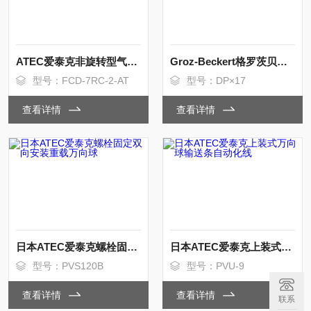
ATEC爱泰克非旋转型气动浮动定位补偿单元
Groz-Beckert格罗茨贝克特缝纫机针耐磨耐弯
型号：FCD-7RC-2-AT
型号：DP×17
查看详情
查看详情
日本ATEC爱泰克螺栓固定双向安装重载万向球
日本ATEC爱泰克上装式万向球输送条自动化线
型号：PVS120B
型号：PVU-9
查看详情
查看详情
联系