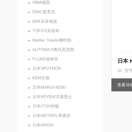
HBM德国
EMIC爱美克
DKK东亚电波
TOFCO东富科
Mettler Toledo梅特勒
AUTONICS奥托尼克斯
FLUKE福禄克
日本SPOTRON
型号
KEM京都
查看详
日本MARUI-KEIKI
日本KEYENCE基恩士
日本ITOH伊藤
日本METROL美德龙
日本AIKOH