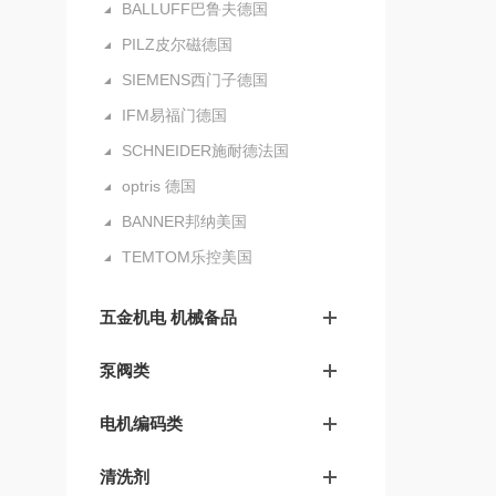
BALLUFF巴鲁夫德国
PILZ皮尔磁德国
SIEMENS西门子德国
IFM易福门德国
SCHNEIDER施耐德法国
optris 德国
BANNER邦纳美国
TEMTOM乐控美国
五金机电 机械备品
泵阀类
电机编码类
清洗剂