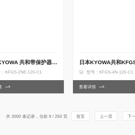
日本 KYOWA 共和带保护器箔式应变片
：KFGS-2NE-120-C1
型号：KFGS-4N-120-C1
情
查看详情
共 3000 条记录，当前 9 / 250 页
首页
上一页
下